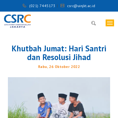
(021) 7445173
csrc@uinjkt.ac.id
Togg
navig
Khutbah Jumat: Hari Santri
dan Resolusi Jihad
Rabu, 26 Oktober 2022