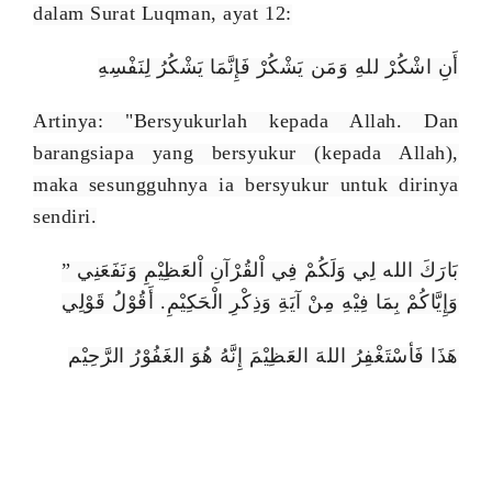
dalam Surat Luqman, ayat 12:
أَنِ اشْكُرْ للهِ وَمَن يَشْكُرْ فَإِنَّمَا يَشْكُرُ لِنَفْسِهِ
Artinya: "Bersyukurlah kepada Allah. Dan
barangsiapa yang bersyukur (kepada Allah),
maka sesungguhnya ia bersyukur untuk dirinya
sendiri.
”
بَارَكَ الله لِي وَلَكُمْ فِي اْلقُرْآنِ اْلعَظِيْمِ وَنَفَعَنِي
وَإِيَّاكُمْ بِمَا فِيْهِ مِنْ آيَةِ وَذِكْرِ الْحَكِيْمِ. أَقُوْلُ قَوْلِي
هَذَا فَأسْتَغْفِرُ اللهَ العَظِيْمَ إِنَّهُ هُوَ الغَفُوْرُ الرَّحِيْم