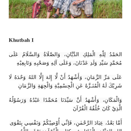
Khutbah I
الحَمْدُ لِلّٰهِ الْمَلِكِ الدَّيَّانِ، وَالصَّلَاةُ وَالسَّلَامُ عَلَى
مُحَمَّدٍ سَيِّدِ وَلَدِ عَدْنَانَ، وَعَلَى آلِهِ وَصَحْبِهِ وَتَابِعِيْهِ
عَلَى مَرِّ الزَّمَانِ، وَأَشْهَدُ أَنْ لَّا إِلهَ إِلَّا اللهُ وَحْدَهُ لَا
شَرِيْكَ لَهُ الْمُنَـزَّهُ عَنِ الْجِسْمِيَّةِ وَالْجِهَةِ وَالزَّمَانِ
وَالْمَكَانِ، وَأَشْهَدُ أَنَّ سَيِّدَنَا مُحَمَّدًا عَبْدُهُ وَرَسُوْلُهُ
الَّذِيْ كَانَ خُلُقُهُ الْقُرْآنَ
أَمَّا بَعْدُ، عِبَادَ الرَّحْمٰنِ، فَإنِّي أُوْصِيْكُمْ وَنَفْسِي بِتَقْوَى