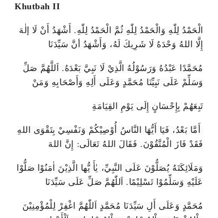
Khutbah II
الْحَمْدُ لِلّٰهِ وَالْحَمْدُ لِلّٰهِ ثُمَّ الْحَمْدُ لِلّٰهِ. أَشْهَدُ أَنْ لَا إلٰهَ
إِلَّا اللهُ وَحْدَهُ لَا شَرِيكَ لَهُ، وَأَشْهَدُ أنَّ سَيِّدَنَا
مُحَمَّدًا عَبْدُهُ وَرَسُوْلُهُ الَّذِيْ لَا نَبِيَّ بَعْدَهُ. اَللَّهُمَّ صَلِّ
وَسَلِّمْ عَلَى نَبِيِّنَا مُحَمَّدٍ وَعَلَى أَلِهِ وَأَصْحَابِهِ وَمَنْ
تَبِعَهُمْ بِإِحْسَانٍ إِلَى يَوْمِ القِيَامَةِ
أَمَّا بَعْدُ، فَيَا أَيُّهَا النَّاسُ أُوْصِيْكُمْ وَنَفْسِيْ بِتَقْوَى اللهِ
فَقَدْ فَازَ الْمُتَّقُوْنَ. فَقَالَ اللهُ تَعَالَى: إِنَّ اللهَ
وَمَلَائِكَتَهُ يُصَلُّوْنَ عَلَى النَّبِيِّ، يٰأَ يُّها الَّذِيْنَ اٰمَنُوْا صَلُّوْا
عَلَيْهِ وَسَلِّمُوْا تَسْلِيْمًا. اَللّٰهُمَّ صَلِّ عَلَى سَيِّدَنَا
مُحَمَّدٍ وَعَلَى أَلِ سَيِّدَنَا مُحَمَّدٍ اَللّٰهُمَّ اغْفِرْ لِلْمُؤْمِنِيْنَ