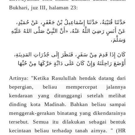
Bukhari, juz III, halaman 23:
حَدَّثَنَا قُتَيْبَةُ، حَدَّثَنَا إِسْمَاعِيلُ بْنُ جَعْفَرٍ، عَنْ حُمَيْدٍ،
عَنْ أَنَسٍ رَضِيَ اللَّهُ عَنْهُ، «أَنَّ النَّبِيَّ صَلَّى اللهُ عَلَيْهِ
وَسَلَّمَ،
كَانَ إِذَا قَدِمَ مِنْ سَفَرٍ، فَنَظَرَ إِلَى جُدُرَاتِ المَدِينَةِ،
أَوْضَعَ رَاحِلَتَهُ وَإِنْ كَانَ عَلَى دَابَّةٍ حَرَّكَهَا مِنْ حُبِّهَا
Artinya: "Ketika Rasulullah hendak datang dari
bepergian, beliau mempercepat jalannya
kendaraan yang ditunggangi setelah melihat
dinding kota Madinah. Bahkan beliau sampai
menggerak-gerakan binatang yang dikendarainya
tersebut. Semua itu dilakukan sebagai bentuk
kecintaan beliau terhadap tanah airnya. " (HR