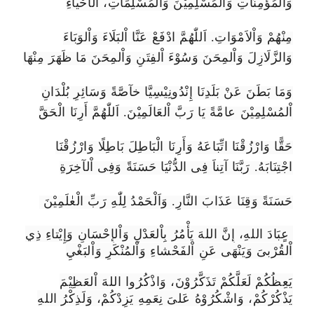
وَاْلمُؤْمِنَاتِ وَاْلمُسْلِمِيْنَ وَاْلمُسْلِمَاتِ، اَلْأَحْياءِ
مِنْهُمْ وَاْلاَمْوَاتِ. اَللّٰهُمَّ ادْفَعْ عَنَّا اْلبَلَاءَ وَاْلوَبَاءَ
وَالزَّلَازِلَ وَاْلمِحَنَ وَسُوْءَ اْلفِتَنِ وَاْلمِحَنَ مَا ظَهَرَ مِنْهَا
وَمَا بَطَنَ عَنْ بَلَدِنَا إِنْدُونِيْسِيَّا خآصَّةً وَسَائِرِ بُلْدَانِ
اْلمُسْلِمِيْنَ عامَّةً يَا رَبَّ اْلعَالَمِيْنَ. اَللّٰهُمَّ أَرِنَا الْحَقَّ
حَقًّا وَارْزُقْنَا اتِّبَاعَهُ وَأَرِنَا الْبَاطِلَ بَاطِلًا وَارْزُقْنَا
اجْتِنَابَهُ. رَبَّنَا آتِناَ فِى الدُّنْيَا حَسَنَةً وَفِى اْلآخِرَةِ
حَسَنَةً وَقِنَا عَذَابَ النَّارِ. وَاَلْحَمْدُ لِلّٰهِ رَبِّ الْعٰلَمِيْنَ
عٍبَادَ اللهِ، إِنَّ اللهَ يَأْمُرُ بِاْلعَدْلِ وَاْلإِحْسَانِ وَإِيْتاءِ ذِي
اْلقُرْبىَ وَيَنْهَى عَنِ اْلفَحْشاءِ وَاْلمُنْكَرِ وَاْلبَغْيِ
يَعِظُكُمْ لَعَلَّكُمْ تَذَكَّرُوْنَ، وَاذْكُرُوا اللهَ اْلعَظِيْمَ
يَذْكُرْكُمْ، وَاشْكُرُوْهُ عَلىَ نِعَمِهِ يَزِدْكُمْ، وَلَذِكْرُ اللهِ