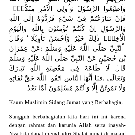
وَاَطِيْعُوا الرَّسُوْلَ وَاُولِى الْاَمْرِ مِنْكُمْۚ
فَاِنْ تَنَازَعْتُمْ فِيْ شَيْءٍ فَرُدُّوْهُ اِلَى اللّٰهِ
وَالرَّسُوْلِ اِنْ كُنْتُمْ تُؤْمِنُوْنَ بِاللّٰهِ وَالْيَوْمِ
الْاٰخِرِۗ ذٰلِكَ خَيْرٌ وَّاَحْسَنُ تَأْوِيْلًا
وَقَالَ
اْلنَّبِيِّ صَلَّى اللَّهُ عَلَيْهِ وَسَلَّمَ :عَنْ عِمْرَانَ
بْنِ حُصَيْنٍ عَنْ النَّبِيِّ صَلَّى اللَّهُ عَلَيْهِ وَسَلَّمَ
قَالَ لَا طَاعَةَ
فِي مَعْصِيَةِ اللَّهِ تَبَارَكَ
فيَا أَيُّهَا النَّاس اتَّقُوا اللَّهَ حَقَّ تُقَاتِهِ
.
وَتَعَالَى
وَلَا تَمُوتُنَّ إِلَّا وَأَنْتُمْ مُسْلِمُونَ اَمَّا بَعْدُ
Kaum Muslimin Sidang Jumat yang Berbahagia,
Sungguh berbahagialah kita hari ini ini karena
dengan rahmat dan karunia Allah serta inayah-
Nya kita dapat menghadiri
Shalat jumat di masjid