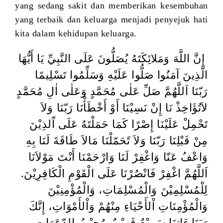
yang sedang sakit dan memberikan kesembuhan
yang terbaik dan keluarga menjadi penyejuk hati
kita dalam kehidupan keluarga.
إِنَّ اللَّهَ وَمَلائِكَتَهُ يُصَلُّونَ عَلَى النَّبِيِّ يَا أَيُّهَا
الَّذِينَ آمَنُوا صَلُّوا عَلَيْهِ وَسَلِّمُوا تَسْلِيمًا
رَبّنَا
اَللَّهُمَّ صَلِّ عَلٰى مُحَمَّدٍ وَعَلٰى اٰلِ مُحَمَّدٍ
لاَتُؤَاخِذْ نَا إِنْ نَسِيْنَا أَوْ أَخْطَأْنَا رَبّنَا وَلاَ
تَحْمِلْ عَلَيْنَا إِصْرًا كَمَا حَمَلْتَهُ عَلَى اّلذِيْنَ
مِنْ قَبْلِنَا رَبّنَا وَلاَ تًحَمّلْنَا مَالاَ طَاقَةَ لَنَا بِهِ
وَاعْفُ عَنّا وَاغْفِرْ لَنَا وَارْحَمْنَا أَنْتَ مَوْلاَنَا
اَللَّهُمَّ اغْفِرْ
فَانْصُرْنَا عَلَى الْقَوْمِ الْكَافِرِيْنَ.
لِلْمُسْلِمِيْنَ وَالْمُسْلِمَاتِ، وَالْمُؤْمِنِيْنَ
وَالْمُؤْمِنَاتِ اْلأَحْيَاءِ مِنْهُمْ وَاْلأَمْوَاتِ، إِنَّكَ
رَبَنَا ءَاتِنَا
سَمِيْعٌ قَرِيْبٌ مُجِيْبُ الدّعَوَاتِ.