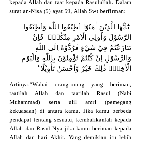
kepada Allah dan taat kepada Rasulullah. Dalam
surat an-Nisa (5) ayat 59, Allah Swt berfirman:
يٰٓاَيُّهَا الَّذِيْنَ اٰمَنُوْٓا اَطِيْعُوا اللّٰهَ وَاَطِيْعُوا
الرَّسُوْلَ وَاُولِى الْاَمْرِ مِنْكُمْۚ فَاِنْ
تَنَازَعْتُمْ فِيْ شَيْءٍ فَرُدُّوْهُ اِلَى اللّٰهِ
وَالرَّسُوْلِ اِنْ كُنْتُمْ تُؤْمِنُوْنَ بِاللّٰهِ وَالْيَوْمِ
الْاٰخِرِۗ ذٰلِكَ خَيْرٌ وَّاَحْسَنُ تَأْوِيْلًا
Artinya:“Wahai orang-orang yang beriman,
taatilah Allah dan taatilah Rasul (Nabi
Muhammad) serta ulil amri (pemegang
kekuasaan) di antara kamu. Jika kamu berbeda
pendapat tentang sesuatu, kembalikanlah kepada
Allah dan Rasul-Nya jika kamu beriman kepada
Allah dan hari Akhir. Yang demikian itu lebih