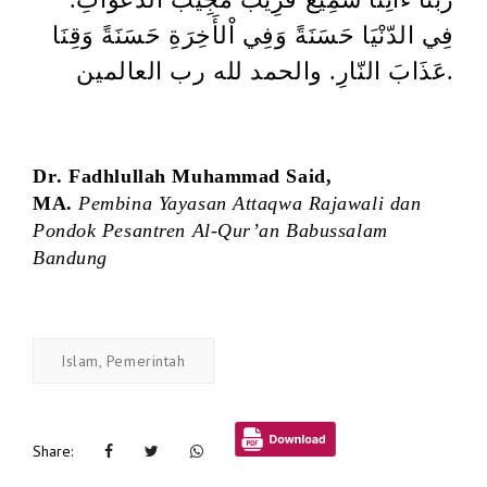
فِي الدّنْيَا حَسَنَةً وَفِي اْلأَخِرَةِ حَسَنَةً وَقِنَا
عَذَابَ النّارِ. والحمد لله رب العالمين.
Dr
. Fadhlullah Muhammad Said,
MA
.
Pembina Yayasan Attaqwa Rajawali
dan
Pondok Pesantren Al-Qur’an Babussalam
Bandung
Islam, Pemerintah
Share: