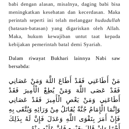
babi dengan alasan, misalnya, daging babi bisa
meningkatkan kesehatan dan kecerdasan. Maka
perintah seperti ini telah melanggar
hududullah
(batasan-batasan) yang digariskan oleh Allah.
Maka, hukum kewajiban untut taat kepada
kebijakan pemerintah batal demi Syariah.
Dalam riwayat Bukhari lainnya Nabi saw
bersabda:
مَنْ أَطَاعَنِي فَقَدْ أَطَاعَ اللَّهَ وَمَنْ عَصَانِي
فَقَدْ عَصَى اللَّهَ وَمَنْ يُطِعْ الْأَمِيرَ فَقَدْ
أَطَاعَنِي وَمَنْ يَعْصِ الْأَمِيرَ فَقَدْ عَصَانِي
وَإِنَّمَا الْإِمَامُ جُنَّةٌ يُقَاتَلُ مِنْ وَرَائِهِ وَيُتَّقَى بِهِ
فَإِنْ أَمَرَ بِتَقْوَى اللَّهِ وَعَدَلَ فَإِنَّ لَهُ بِذَلِكَ
أَجْرًا وَإِنْ قَالَ بِغَيْرِهِ فَإِنَّ عَلَيْهِ مِنْهُ