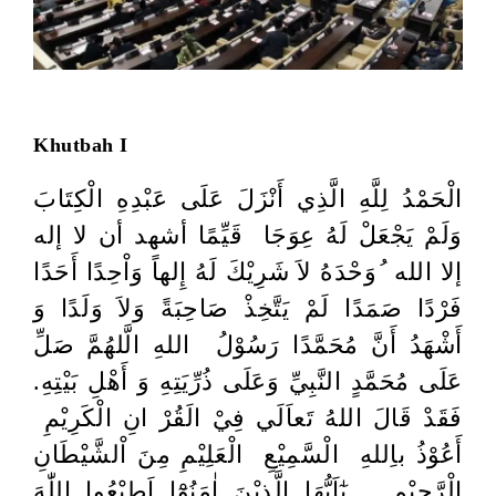
Khutbah I
الْحَمْدُ لِلَّهِ الَّذِي أَنْزَلَ عَلَى عَبْدِهِ الْكِتَابَ
وَلَمْ يَجْعَلْ لَهُ عِوَجَا قَيِّمًا أشهد أن لا إله
إلا الله ُوَحْدَهُ لاَ شَرِيْكَ لَهُ إِلهاً وَاْحِدًا أَحَدًا
فَرْدًا صَمَدًا لَمْ يَتَّخِذْ صَاحِبَةً وَلاَ وَلَدًا وَ
أَشْهَدُ أَنَّ مُحَمَّدًا رَسُوْلُ اللهِ الَّلهُمَّ صَلِّ
عَلَى مُحَمَّدٍ النَّبِيِّ وَعَلَى ذُرِّيَتِهِ وَ أَهْلِ بَيْتِهِ.
فَقَدْ قَالَ اللهُ تَعاَلَي فِيْ الَقُرْ انِ الْكَرِيْمِ
أَعُوْذُ باِللهِ الْسَّمِيْعِ الْعَلِيْمِ مِنَ اْلشَّيْطَانِ
الْرَّجِيْمِ يٰٓاَيُّهَا الَّذِيْنَ اٰمَنُوْٓا اَطِيْعُوا اللّٰهَ