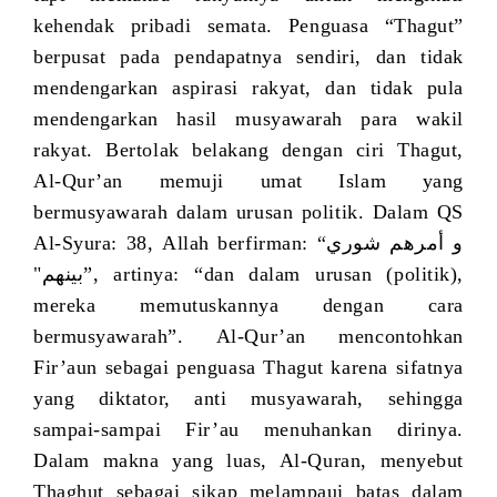
kehendak pribadi semata. Penguasa “Thagut”
berpusat pada pendapatnya sendiri, dan tidak
mendengarkan aspirasi rakyat, dan tidak pula
mendengarkan hasil musyawarah para wakil
rakyat. Bertolak belakang dengan ciri Thagut,
Al-Qur’an memuji umat Islam yang
bermusyawarah dalam urusan politik.
Dalam QS
Al-Syura: 38,
Allah berfirman: “
و أمرهم شوري
بينهم"
”, artinya: “dan dalam urusan (politik),
mereka memutuskannya dengan cara
bermusyawarah”.
Al-Qur’an mencontohkan
Fir’aun sebagai penguasa Thagut karena sifatnya
yang diktator, anti musyawarah, sehingga
sampai-sampai Fir’au menuhankan dirinya.
Dalam makna yang luas, Al-Quran, menyebut
Thaghut sebagai sikap melampaui batas dalam