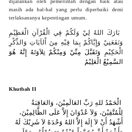
dijalankan oleh pemerintah dengan baik atau
masih ada hal-hal yang perlu diperbaiki demi
terlaksananya kepentingan umum.
بَارَكَ اللهُ لِيْ وَلَكُمْ فِي الْقُرْآنِ الْعَظِيْمِ
وَنَفَعَنِيْ وَإِيَّاكُمْ بِمَا فِيْهِ مِنَ اْلآيَاتِ وَالذِّكْرِ
الْحَكِيْمِ
وَتَقَبَّلَ مِنِّيْ وَمِنْكُمْ
تِلاَوَتَهُ إِنَّهُ هُوَ
السَّمِيْعُ الْعَلِيْمُ
Khutbah II
الْحَمْدُ للهِ رَبِّ العَالَمِيْنَ، وَالعَاقِبَةُ
لِلْمُتَّقِيْنَ، وَلاَ عُدْوَانَ إِلاَّ عَلَى الظَّالِمِيْنَ،
أَشْهَدُ أَنْ لاَ إِلَهَ إِلاَّ اللهُ وَحْدَهُ لاَ شَرِيْكَ لَهُ
وَأَشْهَدُ أَنَّ مُحَمَّداً عَبْدُهُ وَرَسُوْلُهُ ، وَعَلَى