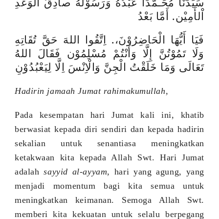
سَيِّدَنَا مُحَـمَّدًا عَبْدُهُ وَرَسُوْلُهُ صادِقُ الْوَعْدِ
اْلأَمِيْن. أَمَّا بَعْدُ
فَيَا أَيُّهَا الْحَاضِرُوْنَ،. اِتَّقُوا اللهَ حَقَّ تُقَاتِهِ
وَلَا تَمُوْتُنَّ إِلَّا وَأَنْتُمْ مُسْلِمُوْن فَقَالَ اللهُ
تَعَالَى وَمَا خَلَقْتُ الْجِنَّ وَالْاِنْسَ اِلَّا لِيَعْبُدُوْنِ
Hadirin jamaah Jumat rahimakumullah,
Pada kesempatan hari Jumat kali ini, khatib
berwasiat kepada diri sendiri dan kepada hadirin
sekalian untuk senantiasa meningkatkan
ketakwaan kita kepada Allah Swt.
Hari Jumat
adalah
sayyid al-ayyam,
hari yang agung, yang
menjadi momentum bagi kita semua untuk
meningkatkan keimanan. Semoga Allah Swt.
memberi kita kekuatan untuk selalu berpegang