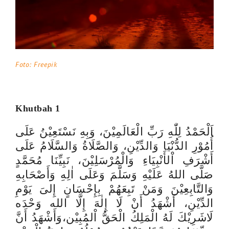
Foto: Freepik
Khutbah 1
اَلْحَمْدُ لِلّٰهِ رَبِّ الْعَالَمِيْنَ، وَبِهِ نَسْتَعِيْنُ عَلَى
أُمُوْرِ الدُّنْيَا وَالدِّيْنِ، وَالصَّلَاةُ وَالسَّلَامُ عَلَى
أَشْرَفِ اْلأَنْبِيَاءِ وَالْمُرْسَلِيْنَ، نَبِيِّنَا مُحَمَّدٍ
صَلَّى اللهُ عَلَيْهِ وَسَلَّمَ وَعَلَى اٰلِهِ وَأَصْحَابِهِ
وَالتَّابِعِيْنَ وَمَنْ تَبِعَهُمْ بِإِحْسَانٍ إِلىَ يَوْمِ
الدِّيْنِ، أَشْهَدُ أَنْ لَا إِلٰهَ إِلَّا الله وَحْدَه
لَاشَرِيْكَ لَهُ الْمَلِكُ الْحَقُّ اْلمُبِيْن،وَأَشْهَدُ أَنَّ