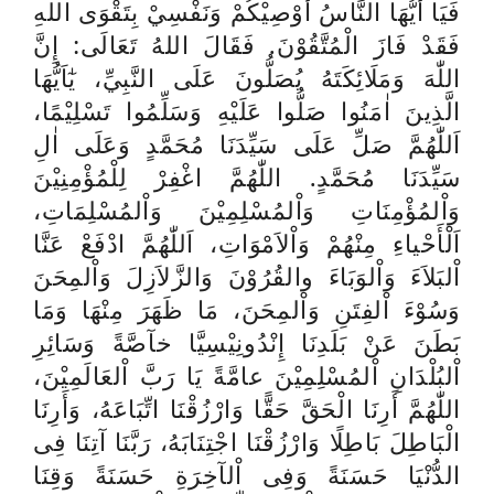
فَيَا أَيُّهَا النَّاسُ أُوْصِيْكُمْ وَنَفْسِيْ بِتَقْوَى اللهِ
فَقَدْ فَازَ الْمُتَّقُوْنَ. فَقَالَ اللهُ تَعَالَى: إِنَّ
اللّٰهَ وَمَلَائِكَتَهُ يُصَلُّونَ عَلَى النَّبِيِّ، يٰٓاَيُّهَا
الَّذِينَ اٰمَنُوا صَلُّوا عَلَيْهِ وَسَلِّمُوا تَسْلِيْمًا،
اَللّٰهُمَّ صَلِّ عَلَى سَيِّدَنَا مُحَمَّدٍ وَعَلَى ا
ٰلِ
سَيِّدَنَا مُحَمَّدٍ. اللّٰهُمَّ اغْفِرْ لِلْمُؤْمِنِيْنَ
وَاْلمُؤْمِنَاتِ وَاْلمُسْلِمِيْنَ وَاْلمُسْلِمَاتِ،
اَلْأَحْياءِ مِنْهُمْ وَاْلاَمْوَاتِ، اَللّٰهُمَّ ادْفَعْ عَنَّا
اْلبَلاَءَ وَاْلوَبَاءَ والقُرُوْنَ وَالزَّلاَزِلَ وَاْلمِحَنَ
وَسُوْءَ اْلفِتَنِ وَاْلمِحَنَ، مَا ظَهَرَ مِنْهَا وَمَا
بَطَنَ عَنْ بَلَدِنَا إِنْدُونِيْسِيَّا خآصَّةً وَسَائِرِ
اْلبُلْدَانِ اْلمُسْلِمِيْنَ عامَّةً يَا رَبَّ اْلعَالَمِيْنَ،
اللّٰهُمَّ أَرِنَا الْحَقَّ حَقًّا وَارْزُقْنَا اتِّبَاعَهُ، وَأَرِنَا
الْبَاطِلَ بَاطِلًا وَارْزُقْنَا اجْتِنَابَهُ، رَبَّنَا آتِنَا فِى
الدُّنْيَا حَسَنَةً وَفِى اْلآخِرَةِ حَسَنَةً وَقِنَا