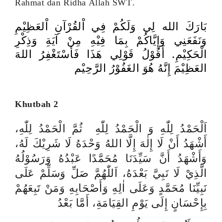
Rahmat dan Ridha Allah
SWT
.
بَارَكَ الله لِي وَلَكُمْ فِي اْلقُرْآنِ اْلعَظِيْمِ
وَنَفَعَنِي وَإِيَّاكُمْ بِمَا فِيْهِ مِنْ آيَةِ وَذِكْرِ
الْحَكِيْمِ. أَقُوْلُ قَوْلِي هَذَا فَأسْتَغْفِرُ اللهَ
العَظِيْمَ إِنَّهُ هُوَ الغَفُوْرُ الرَّحِيْم
Khutbah 2
اَلْحَمْدُ لِلّٰهِ وَ الْحَمْدُ لِلّٰهِ ثُمَّ الْحَمْدُ لِلّٰهِ،
أَشْهَدُ أَنْ لَا
إِلٰهَ
إِلَّا اللهُ وَحْدَهُ لَا شَرِيْكَ لَهُ،
وَأَشْهَدُ أَنَّ سَيِّدَنَا مُحَمَّدًا عَبْدُهُ وَرَسُوْلُهُ
الَّذِيْ لَا نَبِيَّ بَعْدَهُ، اَللّٰهُمَّ صَلِّ وَسَلِّمْ عَلَى
نَبِيِّنَا مُحَمَّدٍ وَعَلَى ا
ٰلِهِ
وَأَصْحَابِهِ وَمَنْ تَبِعَهُمْ
بِإِحْسَانٍ إِلَى يَوْمِ القِيَامَةِ، أَمَّا بَعْدُ