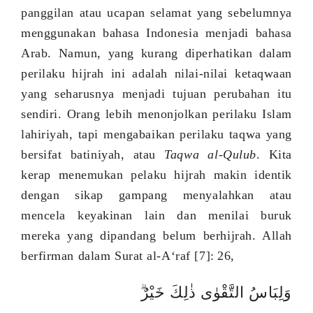
panggilan atau ucapan selamat yang sebelumnya
menggunakan bahasa Indonesia menjadi bahasa
Arab. Namun, yang kurang diperhatikan dalam
perilaku hijrah ini adalah nilai-nilai ketaqwaan
yang seharusnya menjadi tujuan perubahan itu
sendiri.
O
rang lebih menonjolkan perilaku Islam
lahiriyah, tapi mengabaikan perilaku taqwa yang
bersifat batiniyah, atau
Taqwa al-Qulub
. Kita
kerap menemukan pelaku hijrah makin identik
dengan sikap gampang menyalahkan atau
mencela keyakinan lain dan menilai buruk
mereka yang dipandang belum berhijrah.
Allah
berfirman dalam Surat
a
l-A
‘
raf
[7]
:
26
,
وَلِبَاسُ التَّقْوٰى ذٰلِكَ خَيْرٌ