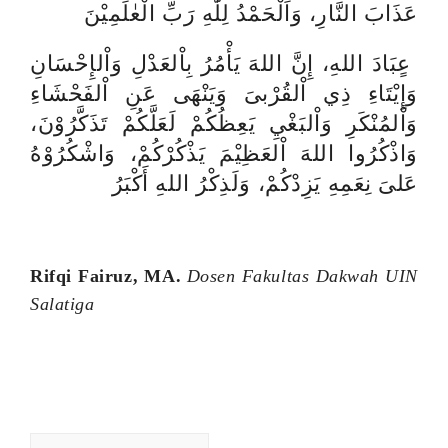
عَذَابَ النَّارِ، وَاَلْحَمْدُ لِلّٰهِ رَبِّ الْعٰلَمِيْنَ
عٍبَادَ اللهِ، إِنَّ اللهَ يَأْمُرُ بِاْلعَدْلِ وَاْلإِحْسَانِ
وَإِيْتَاءِ ذِي اْلقُرْبىَ وَيَنْهَى عَنِ اْلفَحْشَاءِ
وَاْلمُنْكَرِ وَاْلبَغْيِ يَعِظُكُمْ لَعَلَّكُمْ تَذَكَّرُوْنَ،
وَاذْكُرُوا اللهَ اْلعَظِيْمَ يَذْكُرْكُمْ، وَاشْكُرُوْهُ
عَلىَ نِعَمِهِ يَزِدْكُمْ، وَلَذِكْرُ اللهِ أَكْبَرُ
Rifqi Fairuz, MA.
Dosen Fakultas Dakwah UIN
Salatiga