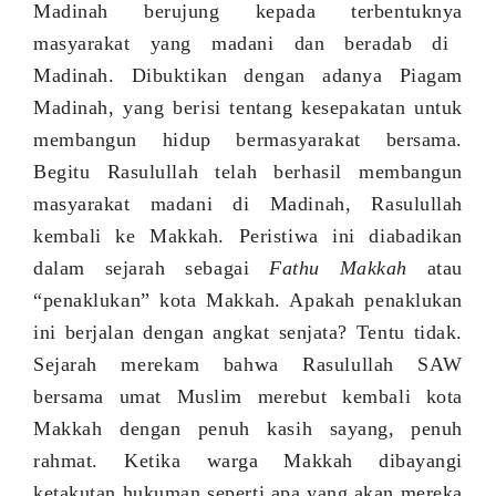
Madinah berujung kepada
ter
bentuk
nya
masyarakat yang madani
dan
beradab di
Madinah. Dibuktikan dengan adanya Piagam
Madinah, yang berisi tentang kesep
a
katan untuk
membangun hidup bermasyarakat bersama.
Begitu Rasulullah telah berhasil membangun
masyarakat madani di Madinah, Rasulullah
kembali ke Makkah. Peristiwa ini diabadikan
dalam sejarah sebagai
Fathu Makkah
atau
“
penaklukan
”
kota Makkah. Apakah penaklukan
ini berjalan dengan angkat senjata? Tentu tidak.
Sejarah merekam bahwa Rasulullah SAW
bersama umat Muslim merebut kembali kota
Makkah dengan penuh kasih sayang
,
penuh
rahmat. Ketika warga Makkah dibayangi
ketakutan hukuman seperti apa yang akan mereka