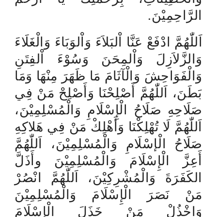
.
الرَّاحِمِيْنَ
اَللّٰهُمَّ ادْفَعْ عَنَّا اْلبَلاَءَ وَاْلوَبَاءَ وَالْغَلَاءَ
وَالزَّلاَزِلَ وَاْلمِحَنَ وَسُوْءَ اْلفِتَنِ
وَالْفَوَاحِشَ وَالْآثَامَ مَا ظَهَرَ مِنْهَا وَمَا
بَطَنَ، اَللّٰهُمَّ أَصْلِحْنَا وَأَصْلِحْ مَنْ فِي
صَلَاحِهِ صَلَاحُ الْإِسْلَامِ وَالْمُسْلِمِيْنَ،
اَللّٰهُمَّ لَا تُهْلِكْنَا وَأَهْلِكْ مَنْ فِي هَلاكِهِ
صَلَاحُ الْإسْلَامِ وَالْمُسْلِمِيْنَ، اَللّٰهُمَّ
أَعِزَّ الْإِسْلَامَ وَالْمُسْلِمِيْنَ وأَذَلَّ
الكَفَرَةَ وَالْمُشْرِكِيْنَ، اَللّٰهُمَّ انْصُرْ
مَنْ نَصَرَ الْإِسْلَامَ وَالْمُسْلِمِيْنَ
وَاخْذُلْ مَنْ خَذَلَ الْإِسْلَامَ