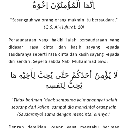
اِنَّمَا الْمُؤْمِنُوْنَ اِخْوَةٌ
“Sesungguhnya orang-orang mukmin itu bersaudara.”
(Q.S. Al-Hujurat: 10)
Persaudaraan yang hakiki ialah persaudaraan yang
didasari rasa cinta dan kasih sayang kepada
saudaranya seperti rasa cinta dan kasih sayang kepada
diri sendiri. Seperti sabda Nabi Muhammad Saw.:
لَا يُؤْمِنُ أحَدُكُمْ حَتَّى يُحِبَّ لِأَخِيْهِ مَا
يُحِبُّ لِنَفسِهِ
“Tidak beriman (tidak sempurna keimanannya) salah
seorang dari kalian, sampai dia mencintai orang lain
(Saudaranya) sama dengan mencintai dirinya.”
Dengan demikian, orang yang mengaku beriman