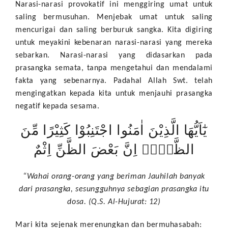
Narasi-narasi provokatif ini menggiring umat untuk
saling bermusuhan. Menjebak umat untuk saling
mencurigai dan saling berburuk sangka. Kita digiring
untuk meyakini kebenaran narasi-narasi yang mereka
sebarkan. Narasi-narasi yang didasarkan pada
prasangka semata, tanpa mengetahui dan mendalami
fakta yang sebenarnya. Padahal Allah Swt. telah
mengingatkan kepada kita untuk menjauhi prasangka
negatif kepada sesama.
يٰٓاَيُّهَا الَّذِيْنَ اٰمَنُوا اجْتَنِبُوْا كَثِيْرًا مِّنَ
الظَّنِّۖ اِنَّ بَعْضَ الظَّنِّ اِثْمٌ
“Wahai orang-orang yang beriman Jauhilah banyak
dari prasangka, sesungguhnya sebagian prasangka itu
dosa. (Q.S. Al-Hujurat: 12)
Mari kita sejenak merenungkan dan bermuhasabah: