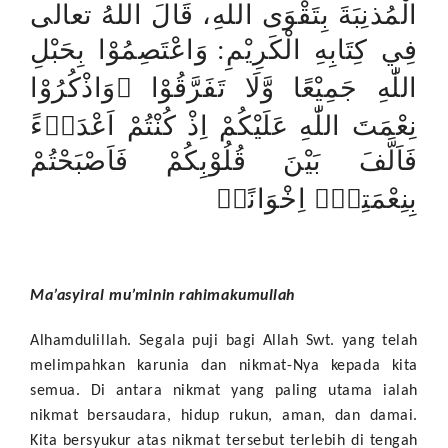
الْمُذنِبَةَ بِتَقْوَى اللهِ، قَالَ اللهُ تعالى
فِي كِتَابِهِ الْكَرِيْمِ:
وَاعْتَصِمُوْا بِحَبْلِ
اللّٰهِ جَمِيْعًا وَّلَا تَفَرَّقُوْا ۖوَاذْكُرُوْا
نِعْمَتَ اللّٰهِ عَلَيْكُمْ اِذْ كُنْتُمْ اَعْدَاۤءً
فَاَلَّفَ بَيْنَ قُلُوْبِكُمْ فَاَصْبَحْتُمْ
بِنِعْمَتِهٖٓ اِخْوَانًاۚ
Ma’asyiral mu’minin rahimakumullah
Alhamdulillah. Segala puji bagi Allah Swt. yang telah
melimpahkan karunia dan nikmat-Nya kepada kita
semua. Di antara nikmat yang paling utama ialah
nikmat bersaudara, hidup rukun, aman, dan damai.
Kita bersyukur atas nikmat tersebut terlebih di tengah