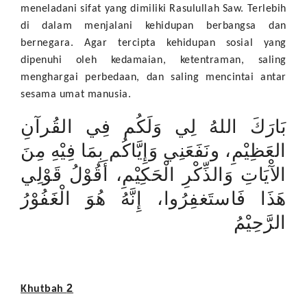
meneladani sifat yang dimiliki Rasulullah Saw. Terlebih
di dalam menjalani kehidupan berbangsa dan
bernegara. Agar tercipta kehidupan sosial yang
dipenuhi oleh kedamaian, ketentraman, saling
menghargai perbedaan, dan saling mencintai antar
sesama umat manusia.
بَارَكَ اللهُ لِي وَلَكُم فِي القُرآنِ
العَظِيْمِ، ونَفَعَنِي وَإِيَّاكُم بِمَا فِيْهِ مِنَ
اﻵْيَاتِ وَالذِّكْرِ الْحَكِيْمِ، أَقُوْلُ قَوْلِي
هَذَا فَاستَغفِرُوا، إِنَّهُ هُوَ الْغَفُوْرُ
الرَّحِيْمُ
2
Khutbah