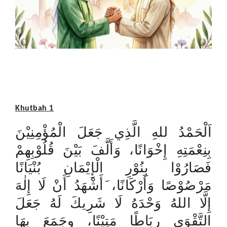
Khutbah 1
اَلْحَمْدُ للهِ الَّذِي جَعَلَ الْمُؤْمِنِيْنَ
بِنِعْمَتِهِ إِخْوَانًا، وَأَلَّفَ بَيْنَ قُلُوْبِهِمْ
فَصَارُوْا بِنُوْرِ الْإِيْمَانِ بُنْيَانًا
مَرْصُوْصًا وَأَرْكَانًا، َأَشْهَدُ أَنْ لَا إِلٰهَ
إِلَّا اللهُ وَحْدَهُ لَا شَرِيكَ لَهُ جَعَلَ
التَّقْوَى رِبَاطًا مَتِيْنًا، وجَمَعَ بِهَا