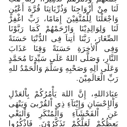
لَنَا مِنْ أَزْوَاجِنَا وَذُرِّيَاتِنَا قُرَّةَ أَعْيُنٍ
وَاجْعَلْنَا لِلْمُتَّقِيْنَ إِمَامًا، رَبِّ اغْفِرْ
لَنَا وَلِوَالِدِيْنَا وَارْحَمْهُمْ كَمَا رَبَّوْنَا
الصِّغَارَ، رَبَّنَا اٰتِناَ فِى الدُّنْيَا حَسَنَةً
وَفِى اْلاٰخِرَةِ حَسَنَةً وَقِنَا عَذَابَ
النَّارِ، وَصَلَّى اللهُ عَلَى سَيِّدِنَا مُحَمَّدٍ
وَعَلَى اٰلِهِ وَصَحْبِهِ وَسَلَّمَ وَالْحَمْدُ للهِ
.
رَبِّ الْعَالَمِيْنَ
عِبَادَاللهِ، إِنَّ اللهَ يَأْمُرُكُمْ بِاْلعَدْلِ
وَاْلإِحْسَانِ وَإِيْتَآءِ ذِي اْلقُرْبىَ وَيَنْهَى
عَنِ اْلفَحْشَآءِ وَالْمُنْكَرِ وَاْلبَغْي
يَعِظُكُمْ لَعَلَّكُمْ تَذَكَّرُوْنَ. فَاذْكُرُوا