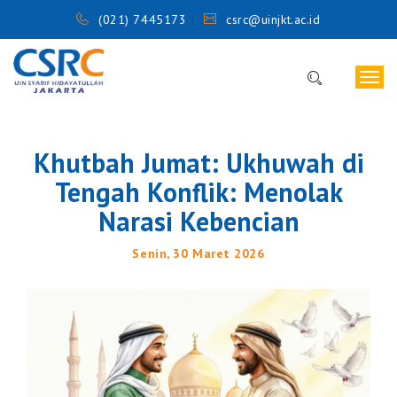
(021) 7445173
csrc@uinjkt.ac.id
Togg
navig
Khutbah Jumat: Ukhuwah di
Tengah Konflik: Menolak
Narasi Kebencian
Senin, 30 Maret 2026