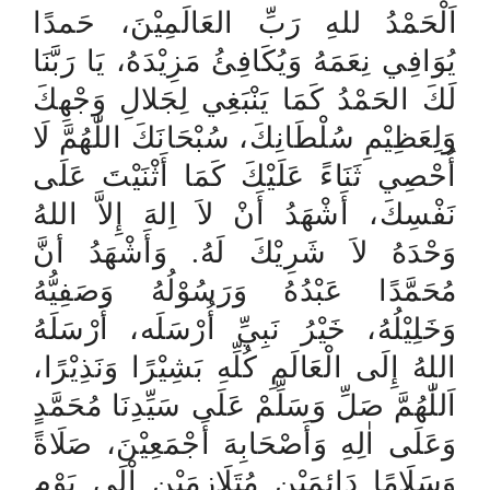
اَلْحَمْدُ للهِ رَبِّ العَالَمِيْنَ، حَمدًا
يُوَافِي نِعَمَهُ وَيُكَافِئُ مَزِيْدَهُ، يَا رَبَّنَا
لَكَ الحَمْدُ كَمَا يَنْبَغِي لِجَلالِ وَجْهِكَ
وَلِعَظِيْمِ سُلْطَانِكَ، سُبْحَانَكَ اللّٰهُمَّ لَا
أُحْصِي ثَنَاءً عَلَيْكَ كَمَا أَثْنَيْتَ عَلَى
نَفْسِكَ، أَشْهَدُ أَنْ لاَ اِلهَ إِلاَّ اللهُ
وَحْدَهُ لاَ شَرِيْكَ لَهُ. وَأَشْهَدُ أنَّ
مُحَمَّدًا عَبْدُهُ وَرَسُوْلُهُ وَصَفِيُّهُ
وَخَلِيْلُهُ، خَيْرُ نَبِيِّ أُرْسَلَه، أَرْسَلَهُ
اللهُ إِلَى الْعَالَمِ كُلِّهِ بَشِيْرًا وَنَذِيْرًا،
اَللّٰهُمَّ صَلِّ وَسَلِّمْ عَلَى سَيِّدِنَا مُحَمَّدٍ
وَعَلَى اٰلِهِ وَأَصْحَابِهَ أَجْمَعِيْنَ، صَلَاةً
وَسَلَامًا دَائِمَيْنِ مُتَلَازِمَيْنِ إْلَى يَوْمِ