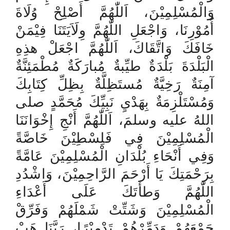
وَالْمُسْلِمِيْنَ، اَللّٰهُمَّ أَصْلِحْ وُلَاةَ
أُمُوْرِنَا، وَاجْعَلِ اللّٰهُمَّ وِلَاَيَتَنَا فِيْمَنْ
خَافَكَ وَاتَّقَاكَ، اَللّٰهُمَّ اجْعَلْ هذِهِ
الْبَلْدَةَ بَلْدَةٌ طيِّبةٌ مُبارَكَةٌ مُطْمَئِنَّةٌ
آمِنَةٌ رَخِيَّةٌ مُستَظِلَّةٌ بِظِلِّ كِتَابِكَ
وَمُسْتَلْزِمَةٌ بِهَدْيِ نَبِيِّكَ مُحَمَّدٍ صلى
اللهُ عليه وسلمَ، اَللّٰهُمَّ أَنْجِ إِخْوَانَنَا
الْمُسْلِمِيْنَ فِي فَلِسْطِيْنَ خَاصَّةً
وَفِي أَنْحَاءِ بُلْدَانِ الْمُسْلِمِيْنَ عَامَّةً
بِرَحْمَتِكَ يَا أَرْحَمَ الرَّاحِمِيْنَ، وَاشْدُدِ
اللّٰهُمَّ وَطأَتَكَ عَلَى أَعْدَاءِ
الْمُسْلِمِيْنَ وَشَتِّتْ شَمْلَهُمْ وَفَرِّقْ
جَمْعَهُمْ وَدَمِّرْهُمْ تَدْمِيْرًا، رَبَّنَا هَبْ