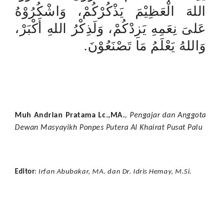
اللهَ الْعَظِيْمَ يَذْكُرْكُمْ، وَاشْكُرُوْهُ
عَلىَ نِعَمِهِ يَزِدْكُمْ، وَلَذِكْرُ اللهِ أَكْبَرْ،
.
وَاللهُ يَعْلَمُ مَا تَصْنَعُوْنَ
Muh Andrian Pratama Lc.,MA.
,
Pengajar dan Anggota
Dewan Masyayikh Ponpes Putera Al Khairat Pusat Palu
Editor
:
Irfan Abubakar, MA. dan Dr. Idris Hemay, M.Si.