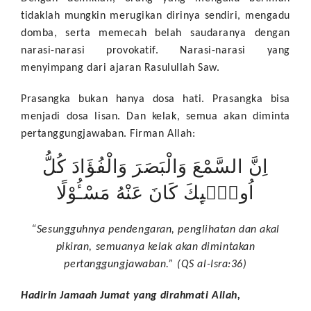
tidaklah mungkin merugikan dirinya sendiri, mengadu
domba, serta memecah belah saudaranya dengan
narasi-narasi provokatif. Narasi-narasi yang
menyimpang dari ajaran Rasulullah Saw.
Prasangka bukan hanya dosa hati. Prasangka bisa
menjadi dosa lisan. Dan kelak, semua akan diminta
pertanggungjawaban. Firman Allah:
اِنَّ السَّمْعَ وَالْبَصَرَ وَالْفُؤَادَ كُلُّ
اُولٰۤىِٕكَ كَانَ عَنْهُ مَسْـُٔوْلًا
“Sesungguhnya pendengaran, penglihatan dan akal
pikiran, semuanya kelak akan dimintakan
pertanggungjawaban.” (QS al-Isra:36)
Hadirin Jamaah Jumat yang dirahmati Allah,