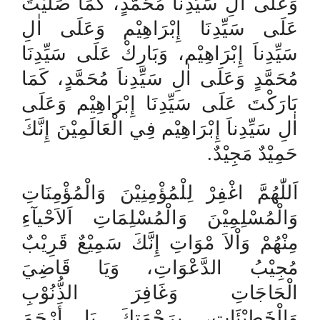
وَعَلَى اٰلِ
سَيِّدِناَ مُحَمَّدٍ، كَمَا صَلَّيْتَ
عَلَى سَيِّدِنَا إِبْرَاهِيْم وَعَلَى اٰلِ
سَيِّدِناَ إِبْرَاهِيْم، وَبَارِكْ عَلَى سَيِّدِنَا
مُحَمَّدٍ وَعَلَى اٰلِ سَيِّدِناَ مُحَمَّدٍ، كَمَا
بَارَكْتَ عَلَى سَيِّدِنَا إِبْرَاهِيْم وَعَلَى
اٰلِ سَيِّدِناَ إِبْرَاهِيْم فِي الْعَالَمِيْنَ إِنَّكَ
.
حَمِيْدٌ مَجِيْدٌ
اَللّٰهُمَّ اغْفِرْ لِلْمُؤْمِنِيْنَ وَالْمُؤْمِنَاتِ
وَالْمُسْلِمِيْنَ وَالْمُسْلِمَاتِ اَلاَحْيآءِ
مِنْهُمْ وَاْلاَ مْوَاتِ إِنَّكَ سَمِيْعٌ قَرِيْبٌ
مُجِيْبُ الدَّعْوَاتِ، وَيَا قَاضِيَ
الْحَاجَاتِ وَغَافِرَ الذُّنُوْبِ
وَالْخَطِيْئَاتِ، بِرَحْمَتِكَ يَا أَرْحَمَ