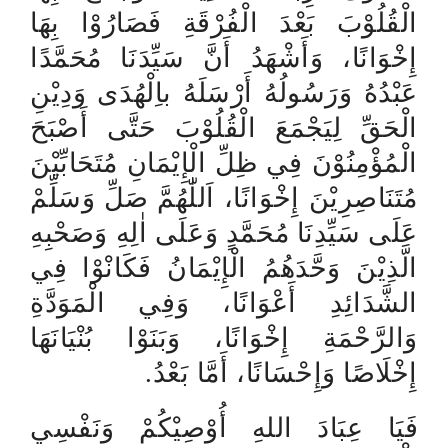
الْقُلُوْبَ بَعْدَ الْفُرْقَةِ فَصَارُوْا بِهَا
إِخْوَانًا، وَأَشْهَدُ أَنَّ سَيِّدَنَا مُحَمَّدًا
عَبْدُهُ وَرَسُولُهُ أَرْسَلَهُ باِلْهُدَى وَدِيْنِ
الْحَقِّ لِيَجْمَعَ الْقُلُوْبَ حَتَّى أَصْبَحَ
الْمُؤْمِنُوْنَ فِي ظِلِّ الْإِيْمَانِ مُتَحَابِّيْنَ
مُتَنَاصِرِيْنَ إِخْوَانًا، اَللّٰهُمَّ صَلِّ وَسَلِّمْ
عَلَى سَيِّدِنَا مُحَمَّدٍ وَعَلَى اٰلِهِ وَصَحْبِهِ
الَّذِيْنَ وَحَّدَهُمُ الْإِيْمَانُ فَكَانْوْا فِي
الشَّدَائِدِ أَعْوَانًا، وَفِي الْمَوَدَّةِ
وَالرَّحْمَةِ إِخْوَانًا، وَبَنَوْا بُنْيَانَهَا
.
إِخْلَاصًا وَإِحْسَانًا، أَمَّا بَعْدُ
فَيَا عِبَادَ اللهِ أُوْصِيْكُمْ وَنَفْسِي