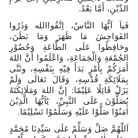
الدِّيْنِ، أَمَّا بَعْدُ.
فَياَ اَيُّهَا النَّاسُ، اِتَّقُواالله وَذَرُوا
الفَوَاحِشَ مَا ظَهَرَ وَمَا بَطَنَ،
وحَافِظُوا عَلَى الطَّاعَةِ وَحُضُوْرِ
الجُمْعَةِ وَالْجَمَاعَةِ، وَاعْلَمُوا أَنََّ اللهَ
أَمَرَكُمْ بِأَمْرٍ بَدَأَ فِيْهِ بِنَفْسِهِ، وثَنَّى
بِمَلَائِكَةِ قُدْسِهِ، وَقَالَ تَعَالَى وَلَمْ
يَزَلْ قَائِلًا عَلِيْمًا: إِنَّ اللهَ وَمَلَائِكَتَهُ
يُصَلُّوْنَ عَلَى النَّبِيِّ، يٰٓاَيُّهَا الَّذِيْنَ
اٰمَنُوْا صَلُّوْا عَلَيْهِ وَسَلِّمُوْا تَسْلِيْمًا.
اَللّٰهُمَّ صَلِّ
وَسَلِّمْ عَلَى سَيِّدِنَا مُحَمَّدٍ